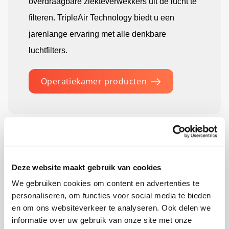
overdraagbare ziekteverwekkers uit de lucht te
filteren. TripleAir Technology biedt u een
jarenlange ervaring met alle denkbare
luchtfilters.
Operatiekamer producten
Deze website maakt gebruik van cookies
Filteren van gassen in laboratoria
We gebruiken cookies om content en advertenties te
personaliseren, om functies voor social media te bieden
en om ons websiteverkeer te analyseren. Ook delen we
Naast het filteren van ongewenste deeltjes kan
informatie over uw gebruik van onze site met onze
ook het filteren van andere verontreinigingen