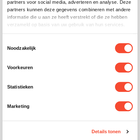
partners voor social media, adverteren en analyse. Deze
uw wens zijn. Bijvoorbeeld in laboratoria waar
partners kunnen deze gegevens combineren met andere
informatie die u aan ze heeft verstrekt of die ze hebben
regelmatig specifieke gassen uit de lucht
verzameld op basis van uw gebruik van hun services.
moeten worden gefilterd.
Toestemmingsselectie
Noodzakelijk
De betrouwbare luchtfilterproducten van
TripleAir Technology helpen u dergelijke
Voorkeuren
omgevingen schoon en gezond te maken,
zodat er voor zowel uw processen, productie
Statistieken
als personeel een veilig en infectievrije
omgeving ontstaat.
Marketing
Laboratorium producten
Details tonen