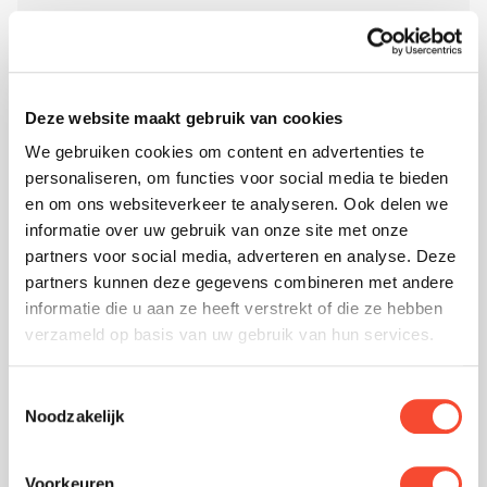
höher ist als im Freien. Dies bedeutet, dass
Mitarbeiter dauerhaft einem erhöhten Risiko für
Infektionen, Krankheiten und andere
Deze website maakt gebruik van cookies
Unannehmlichkeiten ausgesetzt sind.
We gebruiken cookies om content en advertenties te
personaliseren, om functies voor social media te bieden
All die vorbeugenden Maßnahmen, die Sie
en om ons websiteverkeer te analyseren. Ook delen we
ergreifen, um diese Risiken zu minimieren,
informatie over uw gebruik van onze site met onze
partners voor social media, adverteren en analyse. Deze
kosten natürlich Geld. Aber was kosten kranke
partners kunnen deze gegevens combineren met andere
Mitarbeiter? Ausgangspunkt ist ein sauberes,
informatie die u aan ze heeft verstrekt of die ze hebben
frisches und gesundes Arbeitsumfeld, das die
verzameld op basis van uw gebruik van hun services.
Gesamtproduktivität fördert und die
Toestemmingsselectie
Produktionsprozesse verbessert.
Noodzakelijk
Voorkeuren