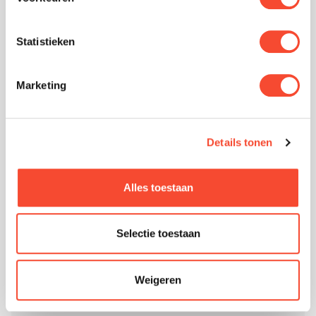
Statistieken
Hochleistungsfilter für Immobilien
Marketing
Um das richtige Gleichgewicht zwischen
Kosten und vorbeugender Risikominderung zu
Details tonen
finden, bietet TripleAir Technology Ihnen eine
breite Palette von Luftfilteroptionen. Ein gutes
Alles toestaan
Beispiel hierfür sind die energieeffizienten
industriellen Hochleistungsfilter, die eine
Selectie toestaan
optimale Luftbilanz und eine drastische
Reduzierung der Anzahl der Schadstoffe
Weigeren
gewährleisten, die in Ihre Anlage gelangen.