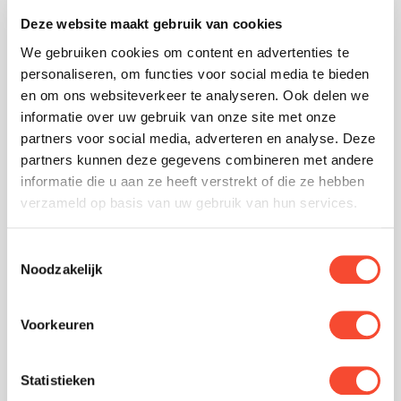
Deze website maakt gebruik van cookies
Filter
classificatie
We gebruiken cookies om content en advertenties te
120
EN1822
personaliseren, om functies voor social media te bieden
/
en om ons websiteverkeer te analyseren. Ook delen we
ISO
informatie over uw gebruik van onze site met onze
29463
TA-2-KE-14-G0-F3-X0
partners voor social media, adverteren en analyse. Deze
partners kunnen deze gegevens combineren met andere
Nom.
informatie die u aan ze heeft verstrekt of die ze hebben
610 x 610 x 86
Aanstroom
verzameld op basis van uw gebruik van hun services.
snelheid
(m/s)
H14 / ISO 45 H
Toestemmingsselectie
Noodzakelijk
0.45
Nom.
Luchtvolume
Voorkeuren
(m³/hr)
600
Statistieken
Initiele