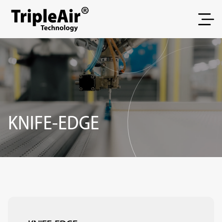
Spring naar inhoud
KNIFE-EDGE