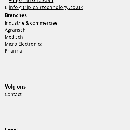
T
+44(0)1670 739394
E
info@tripleairtechnology.co.uk
Branches
Industrie & commercieel
Agrarisch
Medisch
Micro Electronica
Pharma
Volg ons
Contact
Legal