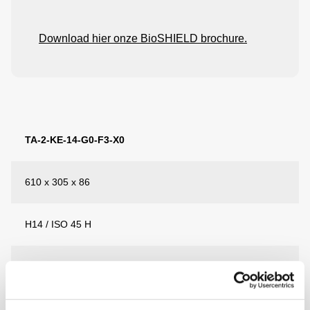
Download hier onze BioSHIELD brochure.
Style
TA-2-KE-14-G0-F3-X0
code
610 x 305 x 86
Afmeting
B
H14 / ISO 45 H
x
L
x
0.45
H
(mm)
300