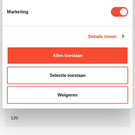
120
drukval
(Pa)
Marketing
TA-2-KE-14-G0-F3-X0
Details tonen
610 x 915 x 86
Alles toestaan
H14 / ISO 45 H
Selectie toestaan
0.45
Weigeren
905
120